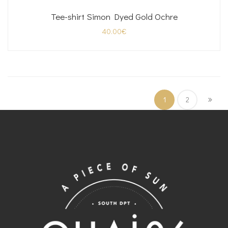
Tee-shirt Simon Dyed Gold Ochre
40.00
€
1
2