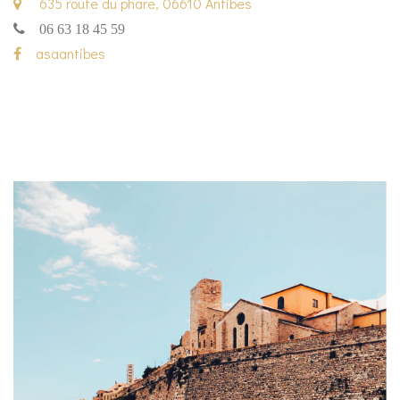
635 route du phare, 06610 Antibes
06 63 18 45 59
asaantibes